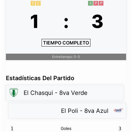
E
E
G
P
P
1
:
3
TIEMPO COMPLETO
Entretiempo: 0-0
Estadísticas Del Partido
El Chasqui - 8va Verde
El Poli - 8va Azul
1
Goles
3