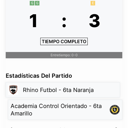
G
G
E
1
:
3
TIEMPO COMPLETO
Entretiempo: 0-0
Estadísticas Del Partido
Rhino Futbol - 6ta Naranja
Academia Control Orientado - 6ta
Amarillo