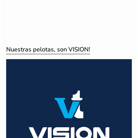
Nuestras pelotas, son VISION!