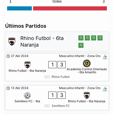
1
Goles
3
Últimos Partidos
Rhino Futbol - 6ta
G
G
G
G
Naranja
G
27 Abr 2024
Masculino Infantil - Zona Oro
1
3
Academia Control Orientado
Rhino Futbol - 6ta Naranja
- 6ta Amarillo
Rhino Futbol
13 Abr 2024
Masculino Infantil - Zona Oro
1
3
Semillero FC - 6ta
Rhino Futbol - 6ta Naranja
Semillero FC