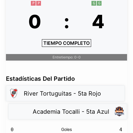
P
P
G
G
0
:
4
TIEMPO COMPLETO
Entretiempo: 0-0
Estadísticas Del Partido
River Tortuguitas - 5ta Rojo
Academia Tocalli - 5ta Azul
0
Goles
4