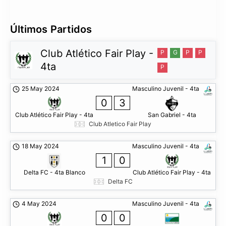
Últimos Partidos
Club Atlético Fair Play -
P
G
P
P
4ta
P
25 May 2024
Masculino Juvenil - 4ta
0
3
Club Atlético Fair Play - 4ta
San Gabriel - 4ta
Club Atletico Fair Play
18 May 2024
Masculino Juvenil - 4ta
1
0
Delta FC - 4ta Blanco
Club Atlético Fair Play - 4ta
Delta FC
4 May 2024
Masculino Juvenil - 4ta
0
0