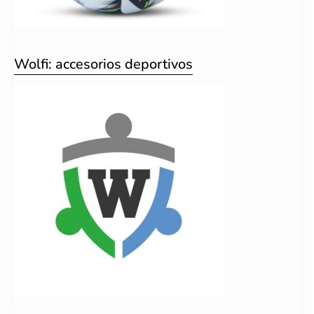
Wolfi: accesorios deportivos