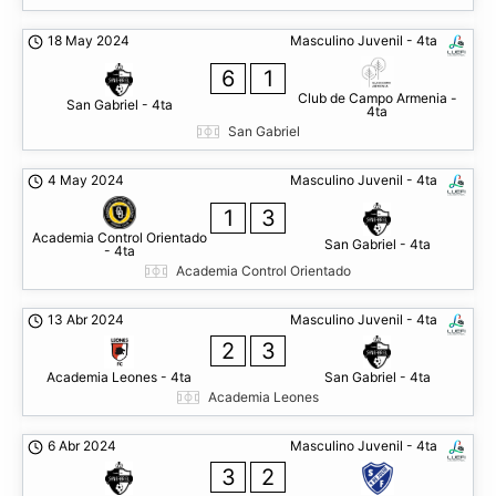
18 May 2024
Masculino Juvenil - 4ta
6
1
Club de Campo Armenia -
San Gabriel - 4ta
4ta
San Gabriel
4 May 2024
Masculino Juvenil - 4ta
1
3
Academia Control Orientado
San Gabriel - 4ta
- 4ta
Academia Control Orientado
13 Abr 2024
Masculino Juvenil - 4ta
2
3
Academia Leones - 4ta
San Gabriel - 4ta
Academia Leones
6 Abr 2024
Masculino Juvenil - 4ta
3
2