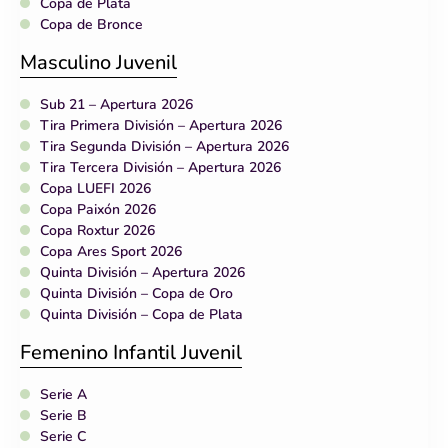
Copa de Plata
Copa de Bronce
Masculino Juvenil
Sub 21 – Apertura 2026
Tira Primera División – Apertura 2026
Tira Segunda División – Apertura 2026
Tira Tercera División – Apertura 2026
Copa LUEFI 2026
Copa Paixón 2026
Copa Roxtur 2026
Copa Ares Sport 2026
Quinta División – Apertura 2026
Quinta División – Copa de Oro
Quinta División – Copa de Plata
Femenino Infantil Juvenil
Serie A
Serie B
Serie C