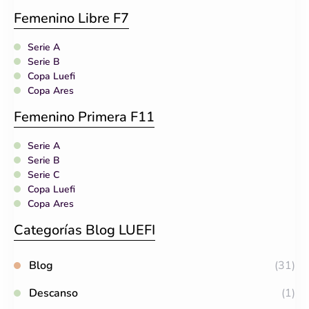
Femenino Libre F7
Serie A
Serie B
Copa Luefi
Copa Ares
Femenino Primera F11
Serie A
Serie B
Serie C
Copa Luefi
Copa Ares
Categorías Blog LUEFI
Blog
(31)
Descanso
(1)